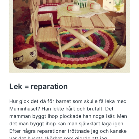
Lek = reparation
Hur gick det då för barnet som skulle få leka med
Muminhuset? Han lekte hårt och brutalt. Det
mamman byggt ihop plockade han noga isär. Men
det man byggt ihop kan man självklart laga igen.
Efter några reparationer tröttnade jag och kanske
var det husets skörhet som gjorde att jag