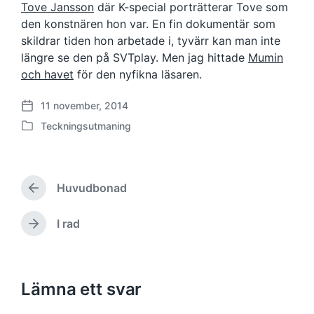
Tove Jansson
där K-special porträtterar Tove som
den konstnären hon var. En fin dokumentär som
skildrar tiden hon arbetade i, tyvärr kan man inte
längre se den på SVTplay. Men jag hittade
Mumin
och havet
för den nyfikna läsaren.
11 november, 2014
P
Teckningsutmaning
u
P
b
u
l
b
i
l
c
Huvudbonad
i
F
e
c
ö
r
e
r
I rad
N
i
e
r
ä
n
g
a
s
g
å
t
t
s
e
i
Lämna ett svar
a
d
n
i
a
d