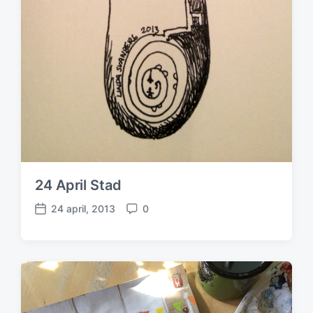
24 April Stad
24 april, 2013
0
P
K
u
o
b
m
l
m
i
e
c
n
e
t