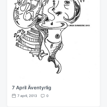
u
m
7 April Äventyrlig
7 april, 2013
0
P
K
u
o