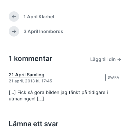
l
b
i
l
c
1 April Klarhet
i
F
e
c
ö
r
e
r
3 April Inombords
N
i
e
r
ä
n
g
a
s
g
å
t
t
s
e
i
1 kommentar
a
d
Lägg till din →
n
i
a
d
n
t
e
21 April Samling
l
u
i
SVARA
ä
21 april, 2013 kl. 17:45
n
m
g
l
g
[…] Fick så göra bilden jag tänkt på tidigare i
ä
:
utmaningen! […]
g
g
:
Lämna ett svar