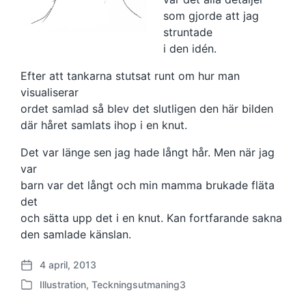
som gjorde att jag
struntade
i den idén.
Efter att tankarna stutsat runt om hur man
visualiserar
ordet samlad så blev det slutligen den här bilden
där håret samlats ihop i en knut.
Det var länge sen jag hade långt hår. Men när jag
var
barn var det långt och min mamma brukade fläta
det
och sätta upp det i en knut. Kan fortfarande sakna
den samlade känslan.
4 april, 2013
P
Illustration
,
Teckningsutmaning3
u
P
b
u